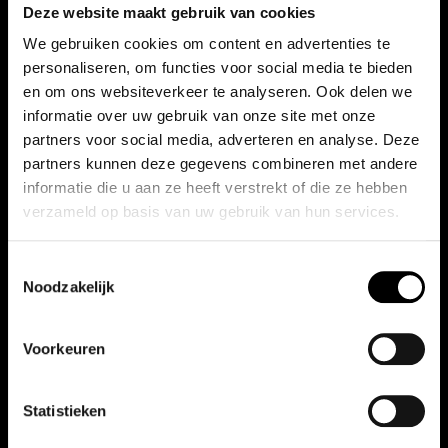
Deze website maakt gebruik van cookies
€
69,95
€
79,95
We gebruiken cookies om content en advertenties te
Dit
personaliseren, om functies voor social media te bieden
Toevoegen aan winkelwagen
Opties selecteren
product
en om ons websiteverkeer te analyseren. Ook delen we
informatie over uw gebruik van onze site met onze
heeft
partners voor social media, adverteren en analyse. Deze
meerdere
partners kunnen deze gegevens combineren met andere
variaties.
informatie die u aan ze heeft verstrekt of die ze hebben
Deze
verzameld op basis van uw gebruik van hun services.
optie
kan
Toestemmingsselectie
Noodzakelijk
gekozen
worden
Honda Sweatshirt Dream
Honda Type R sleutelhanger
op
Voorkeuren
Navy
de
€
9,95
productpagina
Statistieken
€
79,95