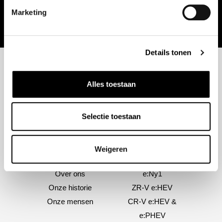
Toevoegen aan winkelwagen
Dit
Opties selecteren
Marketing
product
heeft
meerdere
Details tonen
variaties.
Deze
Alles toestaan
optie
kan
gekozen
Selectie toestaan
worden
op
Weigeren
de
Over ons
Modellen
productpagina
Over ons
e:Ny1
Onze historie
ZR-V e:HEV
Onze mensen
CR-V e:HEV &
e:PHEV