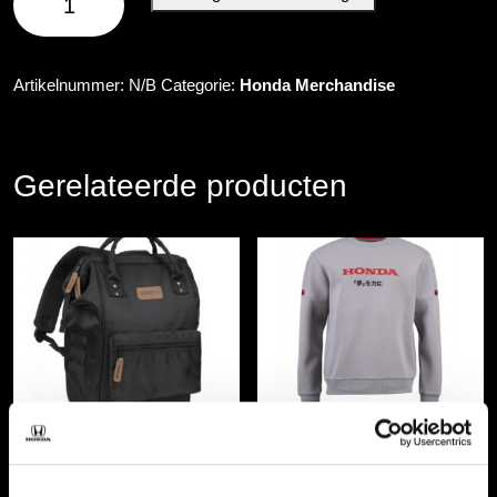
Bodywarmer
Paddock
aantal
Artikelnummer:
N/B
Categorie:
Honda Merchandise
Gerelateerde producten
Honda City Bag
Honda Sweatshirt Dream Grey