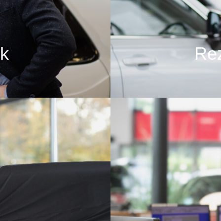
k
Rez