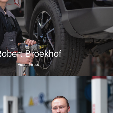
obert Broekhof
Autotechnicus