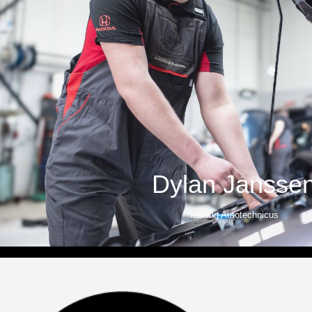
Dylan Jansse
leerling Autotechnicus