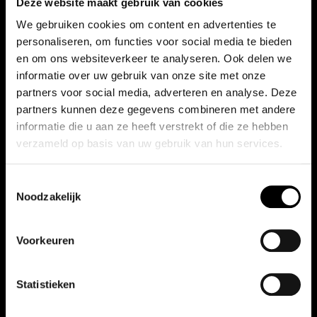
Deze website maakt gebruik van cookies
€
9,95
€
16,50
We gebruiken cookies om content en advertenties te
personaliseren, om functies voor social media te bieden
Toevoegen aan winkelwagen
Toevoegen aan winkelwagen
en om ons websiteverkeer te analyseren. Ook delen we
informatie over uw gebruik van onze site met onze
partners voor social media, adverteren en analyse. Deze
partners kunnen deze gegevens combineren met andere
informatie die u aan ze heeft verstrekt of die ze hebben
verzameld op basis van uw gebruik van hun services.
Toestemmingsselectie
Noodzakelijk
Honda Type R cap
Honda Cap
Voorkeuren
€
34,99
€
9,95
Statistieken