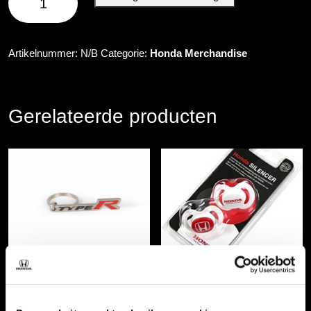
Shoftshell
Paddock
jas
Artikelnummer:
N/B
Categorie:
Honda Merchandise
aantal
Gerelateerde producten
Honda Type R sleutelhanger
Honda Speen set