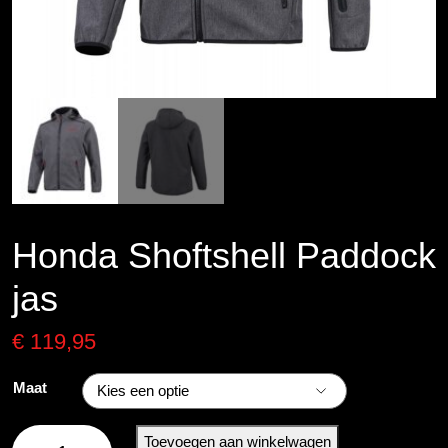
Honda Shoftshell Paddock
jas
€
119,95
Maat
Honda
Toevoegen aan winkelwagen