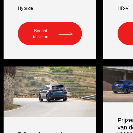
Hybride
HR-V
Bericht
bekijken
Prijz
van d