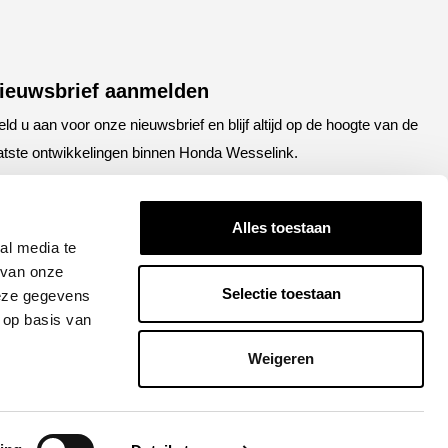
ieuwsbrief aanmelden
ld u aan voor onze nieuwsbrief en blijf altijd op de hoogte van de
atste ontwikkelingen binnen Honda Wesselink.
aam
E-mailadres
(Vereist)
(Vereist)
Alles toestaan
al media te
 van onze
Selectie toestaan
deze gegevens
APTCHA
 op basis van
Weigeren
Versturen