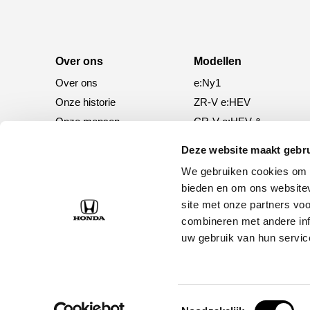
Over ons
Modellen
Over ons
e:Ny1
Onze historie
ZR-V e:HEV
Onze mensen
CR-V e:HEV &
e:PHEV
Deze website maakt gebru
HR-V e:HEV
We gebruiken cookies om c
Civic e:HEV
bieden en om ons websitev
Jazz e:HEV
site met onze partners vo
Civic Type R
combineren met andere inf
Prelude e:HEV
uw gebruik van hun servic
Toestemmingsselectie