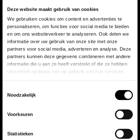
Navy
Deze website maakt gebruik van cookies
€
16,50
We gebruiken cookies om content en advertenties te
€
79,95
personaliseren, om functies voor social media te bieden
en om ons websiteverkeer te analyseren. Ook delen we
Toevoegen aan winkelwagen
Dit
Opties selecteren
informatie over uw gebruik van onze site met onze
product
partners voor social media, adverteren en analyse. Deze
heeft
partners kunnen deze gegevens combineren met andere
meerdere
informatie die u aan ze heeft verstrekt of die ze hebben
variaties.
verzameld op basis van uw gebruik van hun services.
Deze
Toestemmingsselectie
optie
Noodzakelijk
kan
gekozen
Voorkeuren
worden
Honda Sweatshirt Dream Grey
Honda Pullover Paddock
op
de
Statistieken