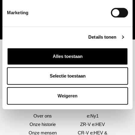
€
79,95
€
89,95
productpagina
Dit
Dit
Marketing
Opties selecteren
Opties selecteren
product
product
heeft
heeft
Details tonen
meerdere
meerdere
variaties.
variaties.
Deze
Deze
Alles toestaan
optie
optie
kan
kan
Selectie toestaan
gekozen
gekozen
worden
worden
Weigeren
op
op
de
de
Over ons
Modellen
productpagina
productpagina
Over ons
e:Ny1
Onze historie
ZR-V e:HEV
Onze mensen
CR-V e:HEV &