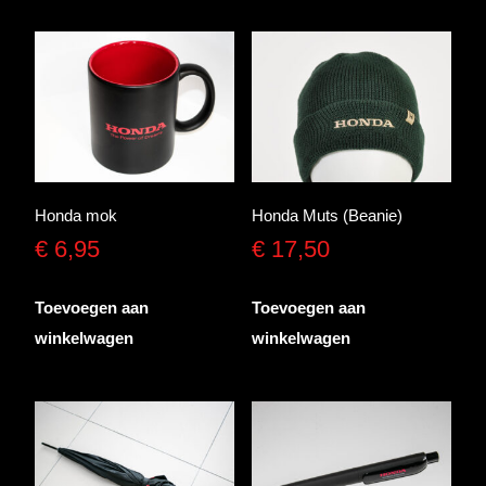
meerdere
variaties.
Deze
optie
kan
gekozen
worden
Honda mok
Honda Muts (Beanie)
op
€
6,95
€
17,50
de
productpagina
Toevoegen aan
Toevoegen aan
winkelwagen
winkelwagen