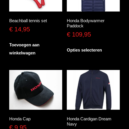
Beachball tennis set
Honda Bodywarmer
Paddock
€
14,95
€
109,95
Toevoegen aan
Dit
Opties selecteren
winkelwagen
product
heeft
meerdere
variaties.
Deze
optie
kan
gekozen
worden
Honda Cap
Honda Cardigan Dream
Navy
op
€
9,95