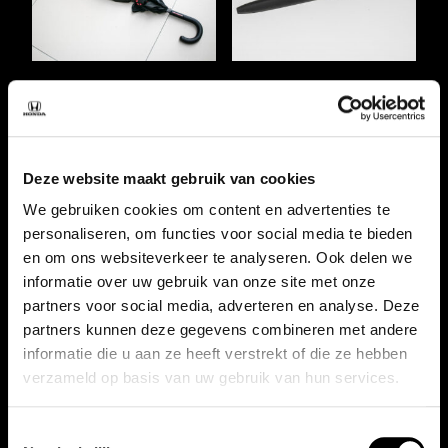
Honda Paraplu
Honda pen
€
19,95
€
2,95
Toevoegen aan
Toevoegen aan
Deze website maakt gebruik van cookies
winkelwagen
winkelwagen
We gebruiken cookies om content en advertenties te
personaliseren, om functies voor social media te bieden
en om ons websiteverkeer te analyseren. Ook delen we
informatie over uw gebruik van onze site met onze
partners voor social media, adverteren en analyse. Deze
partners kunnen deze gegevens combineren met andere
informatie die u aan ze heeft verstrekt of die ze hebben
verzameld op basis van uw gebruik van hun services.
Toestemmingsselectie
Honda Pullover Paddock
Honda Shoftshell Paddock