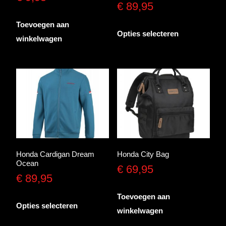
€
89,95
de
productpagina
Toevoegen aan
Dit
Opties selecteren
winkelwagen
product
heeft
meerdere
variaties.
Deze
optie
kan
gekozen
worden
Honda Cardigan Dream
Honda City Bag
Ocean
op
€
69,95
€
89,95
de
productpagina
Toevoegen aan
Dit
Opties selecteren
winkelwagen
product
heeft