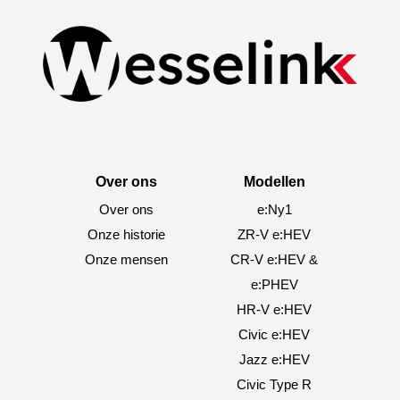
optie
optie
kan
kan
gekozen
gekozen
worden
worden
op
op
de
de
productpagina
productpagina
Over ons
Modellen
Over ons
e:Ny1
Onze historie
ZR-V e:HEV
Onze mensen
CR-V e:HEV &
e:PHEV
HR-V e:HEV
Civic e:HEV
Jazz e:HEV
Civic Type R