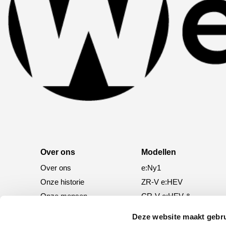
Over ons
Modellen
Over ons
e:Ny1
Onze historie
ZR-V e:HEV
Onze mensen
CR-V e:HEV &
e:PHEV
Deze website maakt gebru
HR-V e:HEV